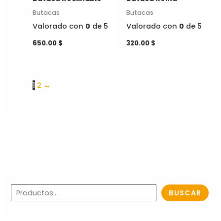
se
se
Butacas
Butacas
pueden
pueden
Valorado con
0
de 5
Valorado con
0
de 5
elegir
elegir
en
en
650.00
$
320.00
$
la
la
página
página
de
de
1
2
→
producto
producto
BUSCAR