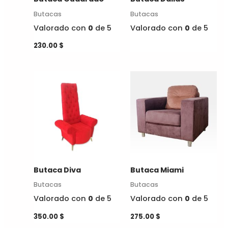
se
se
Butacas
Butacas
pueden
pueden
Valorado con
0
de 5
Valorado con
0
de 5
elegir
elegir
en
en
230.00
$
la
la
página
página
Este
Este
de
de
producto
producto
producto
producto
tiene
tiene
múltiples
múltiples
variantes.
variantes.
Las
Las
opciones
opciones
Butaca Diva
Butaca Miami
se
se
Butacas
Butacas
pueden
pueden
Valorado con
0
de 5
Valorado con
0
de 5
elegir
elegir
en
en
350.00
$
275.00
$