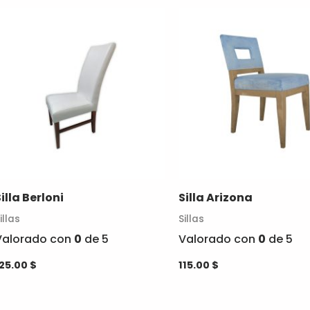
Este
Este
producto
producto
tiene
tiene
múltiples
múltiples
variantes.
variantes.
Las
Las
opciones
opciones
se
se
pueden
pueden
Silla Berloni
Silla Arizona
elegir
elegir
en
en
illas
Sillas
la
la
Valorado con
0
de 5
Valorado con
0
de 5
página
página
125.00
$
115.00
$
de
de
producto
producto