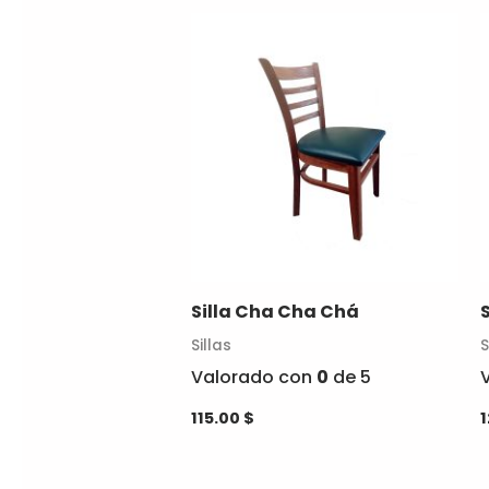
Este
producto
tiene
múltiples
variantes.
Las
opciones
se
pueden
Silla Cha Cha Chá
elegir
en
Sillas
S
la
Valorado con
0
de 5
página
115.00
$
de
producto